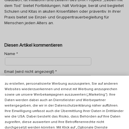
dem Tod“ bietet Fortbildungen, hält Vorträge, berät und begleitet
Schulen und Kitas in akuten Krisenfällen oder präventiv. In ihrer
Praxis bietet sie Einzel- und Gruppentrauerbegleitung für
Menschen jeden Alters an.
Wir verwenden optionale Dienste, die Informationen auf Ihrem Endgerät
speichern oder auslesen sowie Ihre personenbezogenen Daten
Diesen Artikel kommentieren
verarbeiten, nur mit Ihrer Einwilligung. Dies erfolgt, um zusätzliche und
verbesserte Funktionen und Inhalte bereitzustellen und externe
Name
*
Medien einzubinden („funktionell“), Ihre Nutzung unserer Plattform zu
analysieren und auszuwerten sowie ausgehend von Ihrem
Nutzerverhalten unsere Website anzupassen und zu optimieren
Email (wird nicht angezeigt)
*
(„Statistiken/Analyse“). Darüber hinaus nutzen wir die Dienste, um
Nutzungsprofile über Ihre angeklickten Werbeanzeigen und Interessen
zu erstellen, personalisierte Werbung auszuspielen, Sie auf anderen
Kommentar
*
Websites wiederzuerkennen und erneut mit Werbung anzusprechen
sowie um unsere Werbekampagnen auszuwerten („Marketing“). Ihre
Daten werden dabei auch an Dienstleister und Werbepartner
weitergegeben, die wir in der Datenschutzerklärung näher aufführen.
Ihre Einwilligung umfasst auch die Übermittlung Ihrer Daten in Drittländer
wie die USA. Dabei besteht das Risiko, dass Behörden auf Ihre Daten
zugreifen, diese auswerten und Ihre Betroffenenrechte nicht
durchgesetzt werden könnten. Mit Klick auf „Optionale Dienste