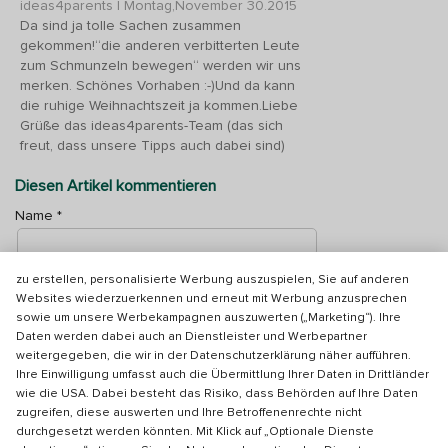
ideas4parents
|
Montag,November 30.2015
Da sind ja tolle Sachen zusammen
gekommen!“die anderen verbitterten Leute
zum Schmunzeln bewegen“ werden wir uns
merken. Schönes Vorhaben :-)Und da kann
die ruhige Weihnachtszeit ja kommen.Liebe
Wir verwenden optionale Dienste, die Informationen auf Ihrem Endgerät
Grüße das ideas4parents-Team (das sich
speichern oder auslesen sowie Ihre personenbezogenen Daten
freut, dass unsere Tipps auch dabei sind)
verarbeiten, nur mit Ihrer Einwilligung. Dies erfolgt, um zusätzliche und
verbesserte Funktionen und Inhalte bereitzustellen und externe
Diesen Artikel kommentieren
Medien einzubinden („funktionell“), Ihre Nutzung unserer Plattform zu
analysieren und auszuwerten sowie ausgehend von Ihrem
Name
*
Nutzerverhalten unsere Website anzupassen und zu optimieren
(„Statistiken/Analyse“). Darüber hinaus nutzen wir die Dienste, um
Nutzungsprofile über Ihre angeklickten Werbeanzeigen und Interessen
Email (wird nicht angezeigt)
*
zu erstellen, personalisierte Werbung auszuspielen, Sie auf anderen
Websites wiederzuerkennen und erneut mit Werbung anzusprechen
sowie um unsere Werbekampagnen auszuwerten („Marketing“). Ihre
Daten werden dabei auch an Dienstleister und Werbepartner
Kommentar
*
weitergegeben, die wir in der Datenschutzerklärung näher aufführen.
Ihre Einwilligung umfasst auch die Übermittlung Ihrer Daten in Drittländer
wie die USA. Dabei besteht das Risiko, dass Behörden auf Ihre Daten
zugreifen, diese auswerten und Ihre Betroffenenrechte nicht
durchgesetzt werden könnten. Mit Klick auf „Optionale Dienste