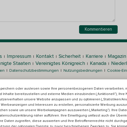
s
Impressum
Kontakt
Sicherheit
Karriere
Magazin
|
|
|
|
|
inigte Staaten
Vereinigtes Königreich
Kanada
Nieder
|
|
|
gen
|
Datenschutzbestimmungen
|
Nutzungsbedinungen
|
Cookie-Ein
r miteinander in Kontakt treten, Informationen austauschen und A
rsönlich bestimmte Betreuer aus und schlagen sie Betreuungssuchen
 speichern oder auslesen sowie Ihre personenbezogenen Daten verarbeiten, nu
der Betreuer. Bitte informieren Sie sich in unserem
Sicherheitsbereich
d Inhalte bereitzustellen und externe Medien einzubinden („funktionell“), Ihre
tzerverhalten unsere Website anzupassen und zu optimieren („Statistiken/Anal
re.com Europe GmbH, einem Tochterunternehmen von Care.com, Inc.
en Werbeanzeigen und Interessen zu erstellen, personalisierte Werbung auszus
Alle Rechte vorbehalten.
chen sowie um unsere Werbekampagnen auszuwerten („Marketing“). Ihre Dat
tenschutzerklärung näher aufführen. Ihre Einwilligung umfasst auch die Übermit
hre Daten zugreifen, diese auswerten und Ihre Betroffenenrechte nicht durch
tr. 7, 80687 München | Amtsgericht Berlin Charlottenburg, HRB 11058
 Nutzung der optionalen Dienste zu zuvor beschriebenen Zwecken zu. Sie können