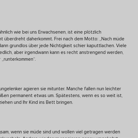
hnlich wie bei uns Erwachsenen, ist eine plötzlich
echt überdreht daherkommt. Frei nach dem Motto: „Nach müde
ann grundlos über jede Nichtigkeit schier kaputtlachen. Viele
iedlich, aber irgendwann kann es recht anstrengend werden,
hr „runterkommen“.
ngelenker agieren sie mitunter. Manche fallen nun leichter
ißen permanent etwas um. Spätestens, wenn es so weit ist,
iehen und Ihr Kind ins Bett bringen.
gsam, wenn sie müde sind und wollen viel getragen werden