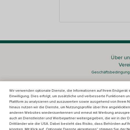
Über un
Vere
Geschäftsbedingun
Auf Betreut.de können Familien und Betreue
Betreuung zur Verfügung, noch suchen wir pe
Wir verwenden optionale Dienste, die Informationen auf Ihrem Endgerät
nicht die Identität und persönlichen Angaben 
Einwilligung. Dies erfolgt, um zusätzliche und verbesserte Funktionen un
Plattform zu analysieren und auszuwerten sowie ausgehend von Ihrem Nu
Betreut.de ist eine Marke der Ca
hinaus nutzen wir die Dienste, um Nutzungsprofile über Ihre angeklickt
anderen Websites wiederzuerkennen und erneut mit Werbung anzuspre
auch an Dienstleister und Werbepartner weitergegeben, die wir in der Da
Drittländer wie die USA. Dabei besteht das Risiko, dass Behörden auf I
Care.com Europe GmbH, c/o RPI, Elsenheimers
könnten. Mit Klick auf „Optionale Dienste akzeptieren“ stimmen Sie der