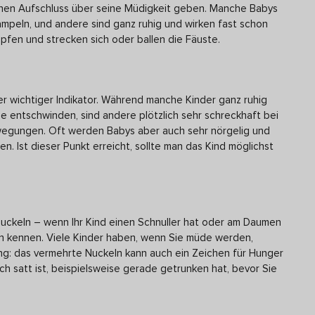
en Aufschluss über seine Müdigkeit geben. Manche Babys
rampeln, und andere sind ganz ruhig und wirken fast schon
fen und strecken sich oder ballen die Fäuste.
er wichtiger Indikator. Während manche Kinder ganz ruhig
e entschwinden, sind andere plötzlich sehr schreckhaft bei
egungen. Oft werden Babys aber auch sehr nörgelig und
n. Ist dieser Punkt erreicht, sollte man das Kind möglichst
Nuckeln – wenn Ihr Kind einen Schnuller hat oder am Daumen
hon kennen. Viele Kinder haben, wenn Sie müde werden,
g: das vermehrte Nuckeln kann auch ein Zeichen für Hunger
auch satt ist, beispielsweise gerade getrunken hat, bevor Sie