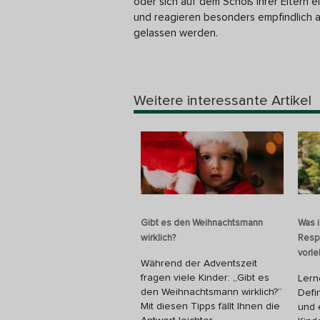
oder sich auf dem Schoß ihrer Eltern
und reagieren besonders empfindlich a
gelassen werden.
Weitere interessante Artikel
Gibt es den Weihnachtsmann
Was 
wirklich?
Resp
vorl
Während der Adventszeit
fragen viele Kinder: „Gibt es
Lern
den Weihnachtsmann wirklich?“
Defi
Mit diesen Tipps fällt Ihnen die
und 