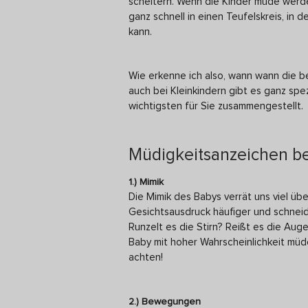
scheitern. Wenn die Kinder müde werden
ganz schnell in einen Teufelskreis, in 
kann.
Wie erkenne ich also, wann wann die b
auch bei Kleinkindern gibt es ganz spe
wichtigsten für Sie zusammengestellt.
Müdigkeitsanzeichen be
1.) Mimik
Die Mimik des Babys verrät uns viel üb
Gesichtsausdruck häufiger und schneide
Runzelt es die Stirn? Reißt es die Aug
Baby mit hoher Wahrscheinlichkeit müd
achten!
2.) Bewegungen