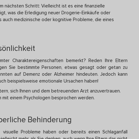
nächsten Schritt: Vielleicht ist es eine finanzielle
igt, was die Erledigung neuer Drogerie-Einkäufe oder
es auch medizinische oder kognitive Probleme, die eines
önlichkeit
mter Charaktereigenschaften bemerkt? Reden Ihre Eltern
digen Sie bestimmte Personen, etwas gesagt oder getan zu
nnten auf Demenz oder Alzheimer hindeuten. Jedoch kann
uch beispielsweise emotionale Ursachen haben!
tern, sich Ihnen und dem betreuenden Arzt anzuvertrauen.
h mit einem Psychologen besprochen werden.
rperliche Behinderung
, visuelle Probleme haben oder bereits einen Schlaganfall
vielleicht mehr als Sie denken, auch wenn Ihre Eltern das nicht