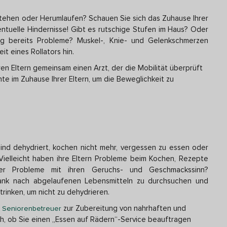
tehen oder Herumlaufen? Schauen Sie sich das Zuhause Ihrer
ntuelle Hindernisse! Gibt es rutschige Stufen im Haus? Oder
g bereits Probleme? Muskel-, Knie- und Gelenkschmerzen
t eines Rollators hin.
ren Eltern gemeinsam einen Arzt, der die Mobilität überprüft
e im Zuhause Ihrer Eltern, um die Beweglichkeit zu
sind dehydriert, kochen nicht mehr, vergessen zu essen oder
ielleicht haben ihre Eltern Probleme beim Kochen, Rezepte
der Probleme mit ihren Geruchs- und Geschmackssinn?
rank nach abgelaufenen Lebensmitteln zu durchsuchen und
 trinken, um nicht zu dehydrieren.
n
zur Zubereitung von nahrhaften und
Seniorenbetreuer
h, ob Sie einen „Essen auf Rädern“-Service beauftragen