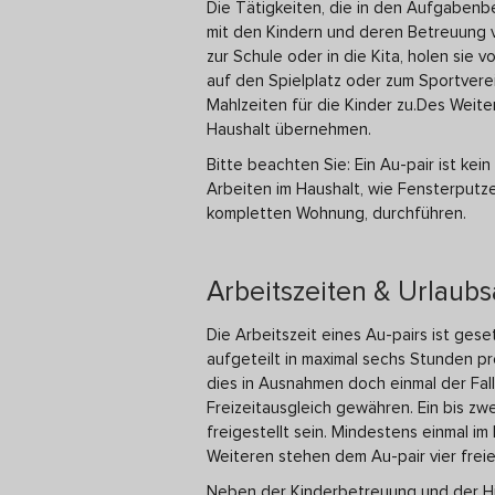
Die Tätigkeiten, die in den Aufgabenbe
mit den Kindern und deren Betreuung ve
zur Schule oder in die Kita, holen sie v
auf den Spielplatz oder zum Sportvere
Mahlzeiten für die Kinder zu.Des Weit
Haushalt übernehmen.
Bitte beachten Sie: Ein Au-pair ist kei
Arbeiten im Haushalt, wie Fensterputze
kompletten Wohnung, durchführen.
Arbeitszeiten & Urlaub
Die Arbeitszeit eines Au-pairs ist ges
aufgeteilt in maximal sechs Stunden pr
dies in Ausnahmen doch einmal der Fal
Freizeitausgleich gewähren. Ein bis zw
freigestellt sein. Mindestens einmal i
Weiteren stehen dem Au-pair vier fre
Neben der Kinderbetreuung und der Hil