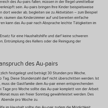
reich des Au-pairs fallen, müssen in der Regel unmittelbar
rknüpft sein. Au-pairs bringen Ihre Kinder beispielsweise
on dort wieder ab, begleiten sie zu Aktivitäten – zum Beispiel
in, räumen das Kinderzimmer auf und bereiten einfache
eren kann das Au-pair nach Absprache leichte Tätigkeiten im
n Ersatz für eine Haushaltshilfe und darf keine schweren
n, Entrümplung des Kellers oder die Reinigung der
sanspruch des Au-pairs
etzlich festgelegt und beträgt 30 Stunden pro Woche,
o Tag. Diese Stundenzahl darf nicht überschritten werden. Ist
l, muss die Gastfamilie dem Au-pair einen entsprechenden
ei Tage pro Woche sollte das Au-pair komplett von der Arbeit
m Monat muss ein freier Sonntag gewährleistet werden. Des
ie Abende pro Woche zu.
fe im Haushalt sollte das Au-pair zudem die Möglichkeit