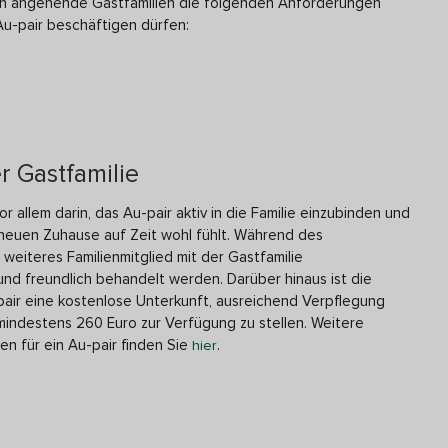
en angehende Gastfamilien die folgenden Anforderungen
 Au-pair beschäftigen dürfen:
r Gastfamilie
 allem darin, das Au-pair aktiv in die Familie einzubinden und
m neuen Zuhause auf Zeit wohl fühlt. Während des
 weiteres Familienmitglied mit der Gastfamilie
nd freundlich behandelt werden. Darüber hinaus ist die
-pair eine kostenlose Unterkunft, ausreichend Verpflegung
indestens 260 Euro zur Verfügung zu stellen. Weitere
n für ein Au-pair finden Sie
.
hier